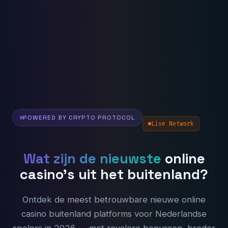
POWERED BY CRYPTO PROTOCOL
Live Network
Wat zijn de nieuwste
online
casino's uit het buitenland?
Ontdek de meest betrouwbare nieuwe online
casino buitenland platforms voor Nederlandse
spelers in 2026 — met royalere bonussen, breder