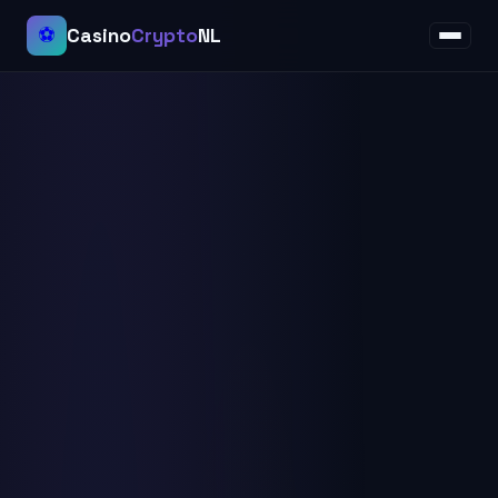
Casino
Crypto
NL
⚽